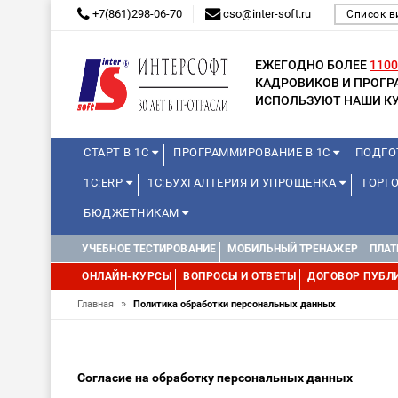
+7(861)298-06-70
cso@inter-soft.ru
Список в
ЕЖЕГОДНО БОЛЕЕ
1100
КАДРОВИКОВ И ПРОГ
ИСПОЛЬЗУЮТ НАШИ КУ
СТАРТ В 1С
ПРОГРАММИРОВАНИЕ В 1С
ПОДГО
1С:ERP
1С:БУХГАЛТЕРИЯ И УПРОЩЕНКА
ТОРГО
БЮДЖЕТНИКАМ
МИНИ-КУРСЫ
КУРСЫ ДЛЯ ШКОЛЬНИКОВ
КУРСЫ 
УЧЕБНОЕ ТЕСТИРОВАНИЕ
МОБИЛЬНЫЙ ТРЕНАЖЕР
ПЛАТ
УПРАВЛЕНИЕ ПРОЕКТАМИ
УПРАВЛЕНЦАМ
ДРУГИ
ОНЛАЙН-КУРСЫ
ВОПРОСЫ И ОТВЕТЫ
ДОГОВОР ПУБЛ
»
Главная
Политика обработки персональных данных
Согласие на обработку персональных данных