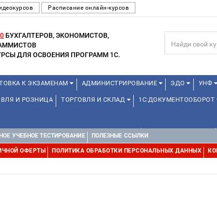
идеокурсов
Расписание онлайн-курсов
0
БУХГАЛТЕРОВ, ЭКОНОМИСТОВ,
РАММИСТОВ
РСЫ ДЛЯ ОСВОЕНИЯ ПРОГРАММ 1С.
ТОВКА К ЭКЗАМЕНАМ
АДМИНИСТРИРОВАНИЕ
ЭДО
УНФ
ВЛЯ И РОЗНИЦА
ТОРГОВЛЯ И СКЛАД
1С:ДОКУМЕНТООБОРОТ
ДЛЯ ПРЕПОДАВАТЕЛЕЙ ШКОЛЬНЫХ КУРСОВ
ДЛЯ ШКОЛЬНИКОВ
НОЕ УЧЕБНОЕ ТЕСТИРОВАНИЕ
ПОЛЕЗНЫЕ ССЫЛКИ
Е
1С:МЕДИЦИНА
WEB, JAVA И ANDROID
ИЧНОЙ ОФЕРТЫ
ПОЛИТИКА ОБРАБОТКИ ПЕРСОНАЛЬНЫХ ДАННЫХ
КО