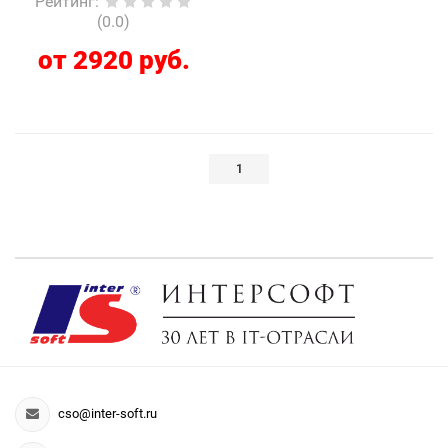
Рейтинг
:
(0.0)
от 2920 руб.
1
cso@inter-soft.ru