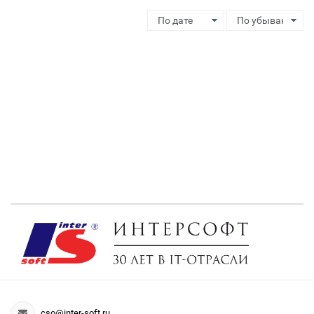
cso@inter-soft.ru