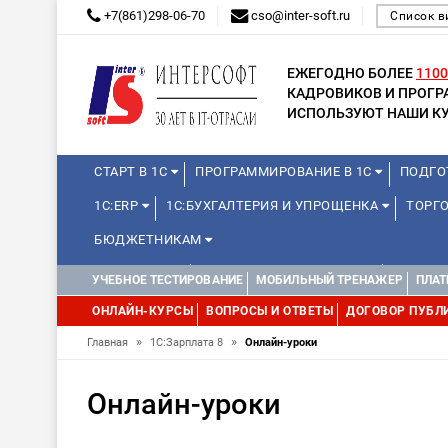
+7(861)298-06-70
cso@inter-soft.ru
Список в
ЕЖЕГОДНО БОЛЕЕ
1100
КАДРОВИКОВ И ПРОГ
ИСПОЛЬЗУЮТ НАШИ КУ
СТАРТ В 1С
ПРОГРАММИРОВАНИЕ В 1С
ПОДГО
1С:ERP
1С:БУХГАЛТЕРИЯ И УПРОЩЕНКА
ТОРГО
БЮДЖЕТНИКАМ
МИНИ-КУРСЫ
КУРСЫ ДЛЯ ШКОЛЬНИКОВ
КУРСЫ 
УЧЕБНОЕ ТЕСТИРОВАНИЕ
МОБИЛЬНЫЙ ТРЕНАЖЕР
ПЛАТ
УПРАВЛЕНИЕ ПРОЕКТАМИ
УПРАВЛЕНЦАМ
ДРУГИ
ОНЛАЙН-КУРСЫ
ВОПРОСЫ И ОТВЕТЫ
ДОГОВОР ПУБЛ
»
»
Главная
1С:Зарплата 8
Онлайн-уроки
Онлайн-уроки