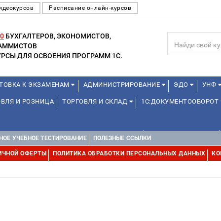
идеокурсов
Расписание онлайн-курсов
0
БУХГАЛТЕРОВ, ЭКОНОМИСТОВ,
РАММИСТОВ
РСЫ ДЛЯ ОСВОЕНИЯ ПРОГРАММ 1С.
ТОВКА К ЭКЗАМЕНАМ
АДМИНИСТРИРОВАНИЕ
ЭДО
УНФ
ВЛЯ И РОЗНИЦА
ТОРГОВЛЯ И СКЛАД
1С:ДОКУМЕНТООБОРОТ
ДЛЯ ПРЕПОДАВАТЕЛЕЙ ШКОЛЬНЫХ КУРСОВ
ДЛЯ ШКОЛЬНИКОВ
НОЕ УЧЕБНОЕ ТЕСТИРОВАНИЕ
ПОЛЕЗНЫЕ ССЫЛКИ
Е
1С:МЕДИЦИНА
WEB, JAVA И ANDROID
ИЧНОЙ ОФЕРТЫ
ПОЛИТИКА ОБРАБОТКИ ПЕРСОНАЛЬНЫХ ДАННЫХ
КО