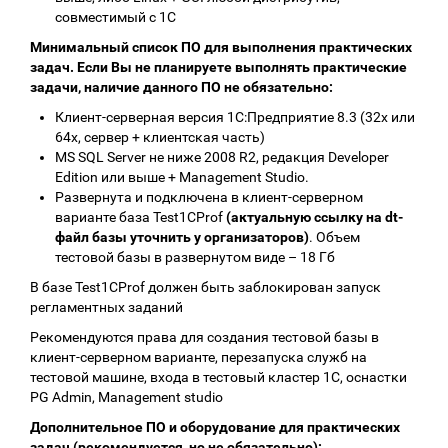
совместимый с 1С
Минимальный список ПО для выполнения практических
задач. Если Вы не планируете выполнять практические
задачи, наличие данного ПО не обязательно:
Клиент-серверная версия 1С:Предприятие 8.3 (32х или
64х, сервер + клиентская часть)
MS SQL Server не ниже 2008 R2, редакция Developer
Edition или выше + Management Studio.
Развернута и подключена в клиент-серверном
варианте база Test1CProf
(актуальную ссылку на dt-
файл базы уточнить у организаторов)
. Объем
тестовой базы в развернутом виде – 18 Гб
В базе Test1CProf должен быть заблокирован запуск
регламентных заданий
Рекомендуются права для создания тестовой базы в
клиент-серверном варианте, перезапуска служб на
тестовой машине, входа в тестовый кластер 1С, оснастки
PG Admin, Management studio
Дополнительное ПО и оборудование для практических
задач (рекомендуется, но не обязательно):