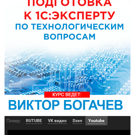
Плеер:
RUTUBE
VK видео
Dzen
Youtube