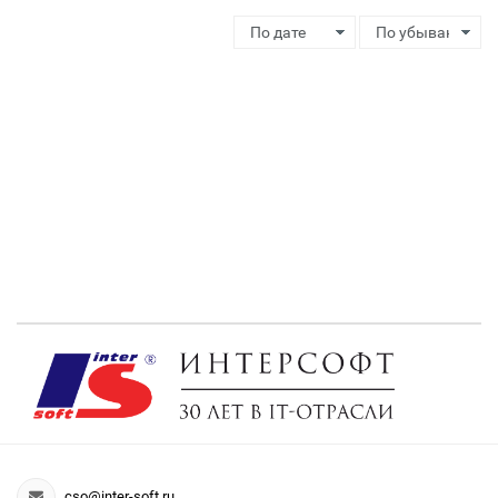
cso@inter-soft.ru