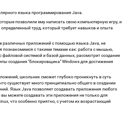
лярного языка программирования Java.
оторые позволили ему написать свою компьютерную игру, и
т определенный труд, который требует навыков и опыта
е различных приложений с помощью языка Java, не
я познакомимся с такими темами как: работа с мышью,
с файловой системой и базой данных, рассмотрит создание
ципы создания "блокировщика" Windows для достижения
ложений, школьник сможет глубоко проникнуть в суть
 что существует много принципиально общего в создании
ений. Язык Java позволяет создавать приложения любого
 вы можете создавать эти приложения не только для
inux, что особенно приятно, с учетом их возрастающей