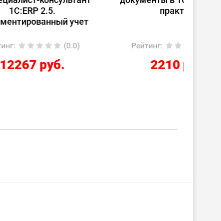
практике
(
 учет
0.0)
Рейтинг
:
(0.0)
Ре
2210 руб.