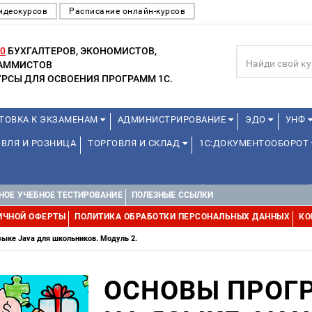
идеокурсов
Расписание онлайн-курсов
0
БУХГАЛТЕРОВ, ЭКОНОМИСТОВ,
РАММИСТОВ
РСЫ ДЛЯ ОСВОЕНИЯ ПРОГРАММ 1С.
ТОВКА К ЭКЗАМЕНАМ
АДМИНИСТРИРОВАНИЕ
ЭДО
УНФ
ВЛЯ И РОЗНИЦА
ТОРГОВЛЯ И СКЛАД
1С:ДОКУМЕНТООБОРОТ
ДЛЯ ПРЕПОДАВАТЕЛЕЙ ШКОЛЬНЫХ КУРСОВ
ДЛЯ ШКОЛЬНИКОВ
НОЕ УЧЕБНОЕ ТЕСТИРОВАНИЕ
ПОЛЕЗНЫЕ ССЫЛКИ
Е
1С:МЕДИЦИНА
WEB, JAVA И ANDROID
ИЧНОЙ ОФЕРТЫ
ПОЛИТИКА ОБРАБОТКИ ПЕРСОНАЛЬНЫХ ДАННЫХ
КО
ыке Java для школьников. Модуль 2.
ОСНОВЫ ПРОГ