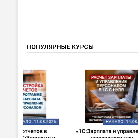
ПОПУЛЯРНЫЕ КУРСЫ
ХИТ!
08.2026
НАЧАЛО:
14.08.2026
 в
«1С:Зарплата и управление
Стар
ата и
персоналом для