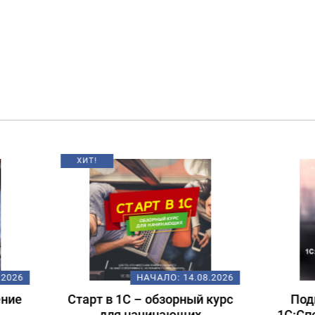
НАЧАЛО:
14.08.2026
НАЧАЛО:
18.
т в 1С – обзорный курс
Подготовка к экзам
для начинающих
1С:Специалист-консул