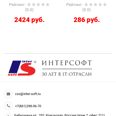
Рейтинг
:
Рейтинг
:
(0.0)
(0.0)
2424 руб.
286 руб.
cso@inter-soft.ru
+7(861)298-06-70
Бабушкина ул., 252, Краснодар, Россия (этаж 7, офис 711)